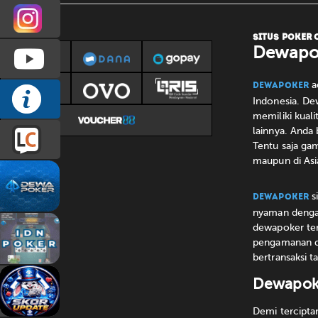
prmdewapkr
WE ACCEPT :
SITUS POKER 
Dewapo
DEWAPOKEROFFICIAL
ad
Dewapoker
INFO
Indonesia. De
memiliki kuali
lainnya. Anda
DEWAPOKER
LIVE
Tentu saja ga
maupun di Asi
CHAT
s
Dewapoker
nyaman dengan
dewapoker terp
pengamanan da
bertransaksi t
Dewapoker
Demi tercipta